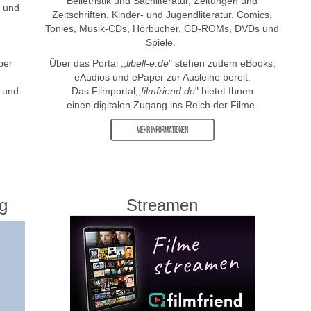
Belletristik und Sachliteratur, Zeitungen und
a und
Zeitschriften, Kinder- und Jugendliteratur, Comics,
Tonies, Musik-CDs, Hörbücher, CD-ROMs, DVDs und
Spiele.
ber
Über das Portal ,,
libell-e.de
" stehen zudem eBooks,
eAudios und ePaper zur Ausleihe bereit.
 und
Das Filmportal,,
filmfriend.de
" bietet Ihnen
einen digitalen Zugang ins Reich der Filme.
g
Streamen