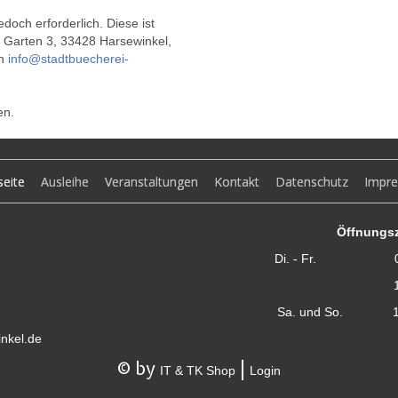
jedoch erforderlich. Diese ist
ps Garten 3, 33428 Harsewinkel,
an
info@stadtbuecherei-
en.
seite
Ausleihe
Veranstaltungen
Kontakt
Datenschutz
Impr
Öffnungsz
Di. - Fr. 09.30
14.30 – 1
Sa. und So. 10.0
nkel.de
© by
|
IT & TK Shop
Login