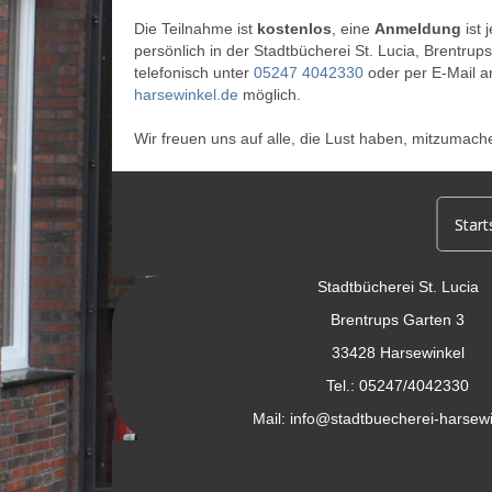
Die Teilnahme ist
kostenlos
, eine
Anmeldung
ist 
persönlich in der Stadtbücherei St. Lucia, Brentru
telefonisch unter
05247 4042330
oder per E-Mail 
harsewinkel.de
möglich.
Wir freuen uns auf alle, die Lust haben, mitzumach
Start
Stadtbücherei St. Lucia
Brentrups Garten 3
33428 Harsewinkel
Tel.: 05247/4042330
Mail:
info@stadtbuecherei-harsewi