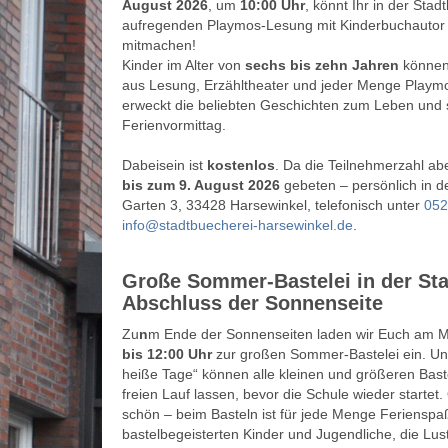
August 2026
, um
10:00 Uhr
, könnt Ihr in der Sta
aufregenden Playmos-Lesung mit Kinderbuchautor 
mitmachen!
Kinder im Alter von
sechs bis zehn Jahren
können 
aus Lesung, Erzähltheater und jeder Menge Playmo
erweckt die beliebten Geschichten zum Leben und s
Ferienvormittag.
Dabeisein ist
kostenlos
. Da die Teilnehmerzahl ab
bis zum 9. August 2026
gebeten – persönlich in de
Garten 3, 33428 Harsewinkel, telefonisch unter
052
info@stadtbuecherei-harsewinkel.de
.
Große Sommer-Bastelei in der Sta
Abschluss der Sonnenseite
Zu
n
m Ende der Sonnenseiten laden wir Euch am 
bis 12:00 Uhr
zur großen Sommer-Bastelei ein. Un
heiße Tage“ können alle kleinen und größeren Bast
freien Lauf lassen, bevor die Schule wieder startet.
schön – beim Basteln ist für jede Menge Ferienspa
bastelbegeisterten Kinder und Jugendliche, die Lus