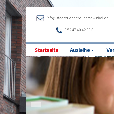
info@stadtbuecherei-harsewinkel.de
0 52 47 40 42 33 0
Startseite
Ausleihe
Ve