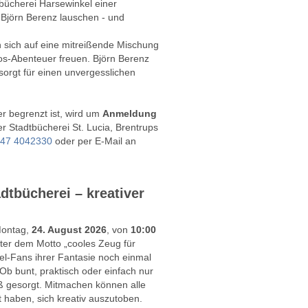
dtbücherei Harsewinkel einer
Björn Berenz lauschen - und
sich auf eine mitreißende Mischung
s-Abenteuer freuen. Björn Berenz
orgt für einen unvergesslichen
er begrenzt ist, wird um
Anmeldung
r Stadtbücherei St. Lucia, Brentrups
47 4042330
oder per E-Mail an
dtbücherei – kreativer
Montag,
24. August 2026
, von
10:00
ter dem Motto „cooles Zeug für
el-Fans ihrer Fantasie noch einmal
 Ob bunt, praktisch oder einfach nur
ß gesorgt. Mitmachen können alle
t haben, sich kreativ auszutoben.